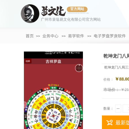
官方网站
PEIWENGFENGSHUI.COM
广州市裴翁易文化有限公司官方网站
首页
业务中心
易学软件
电子罗盘罗庚软件
>>
>>
>>
乾坤龙门八
乾坤龙门八局三
￥88.0
价格：
市场价：
￥21
数量：
最新