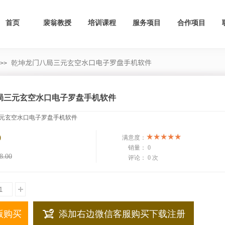
首页
裴翁教授
培训课程
服务项目
合作项目
乾坤龙门八局三元玄空水口电子罗盘手机软件
>>
局三元玄空水口电子罗盘手机软件
元玄空水口电子罗盘手机软件
0
满意度：
销量：
0
8.00
评论：
0 次
版购买
添加右边微信客服购买下载注册