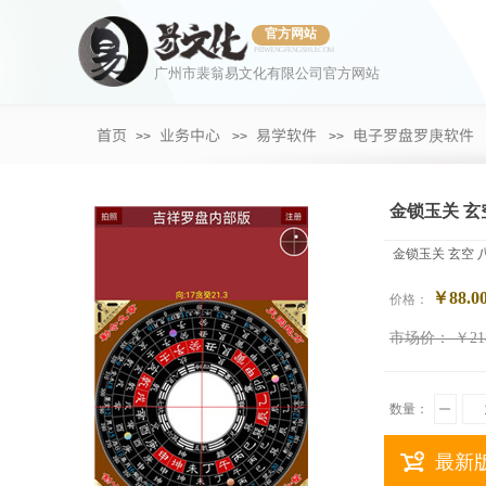
官方网站
PEIWENGFENGSHUI.COM
广州市裴翁易文化有限公司官方网站
首页
业务中心
易学软件
电子罗盘罗庚软件
>>
>>
>>
金锁玉关 玄
金锁玉关 玄空
￥88.0
价格：
市场价：
￥21
数量：
最新