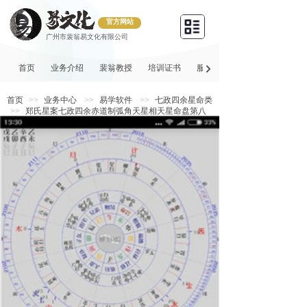
官方网站
广州市裴翁易文化有限公司
首页
业务介绍
裴翁教授
培训证书
服务项目
首页
>>
业务中心
>>
易学软件
>>
七政四余星命类
>>
郑氏星案七政四余赤道制弧角天星相天星命盘第八
代软件