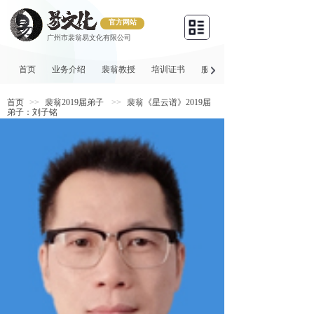
官方网站
广州市裴翁易文化有限公司
首页
业务介绍
裴翁教授
培训证书
服务项目
首页
>>
裴翁2019届弟子
>>
裴翁《星云谱》2019届
弟子：刘子铭