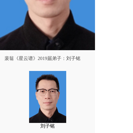
裴翁《星云谱》2019届弟子：刘子铭
刘子铭