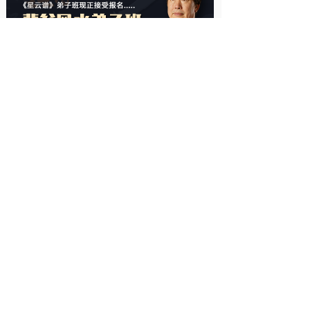
裴翁风水弟子班
正在热招中......
学风水要找一个明师，裴翁教授在易学界是泰斗
级人物，数十年的易学经验及理论，山西闻喜裴氏风
水学术传承，再以裴翁现实的实践验证，得出五道九
星理论形成完整的风水体系。灵验准确，易界更是授
予裴翁老师“南裴翁”之名。
传承裴氏风水五大体系，
拜师让你少走弯路！
现在报名>
查看课程>