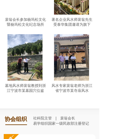
裴翁会长参加杨筠松文化
著名企业风水师裴翁先生
暨杨筠松文化纪念场所
受泰华集团邀请为旗下
墓地风水师裴翁教授到浙
风水专家​裴翁老师为浙江
江宁波市某墓园穴位鉴
省宁波市某寺庙风水
协会
组织
社科院主管 | 裴翁会长
易学组织国家一级民政部注册登记