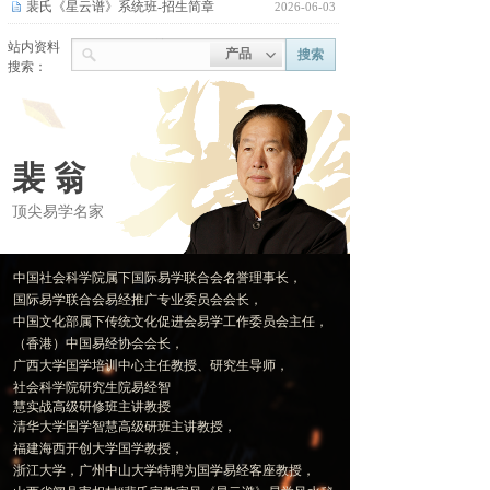
裴氏《星云谱》系统班-招生简章
2026-06-03
赵奕臻子平八字弟子班-招生公告
2026-05-16
站内资料
产品
搜索
搜索：
2025裴氏《星云谱》风水精华班【招
2025-09-11
名称
描述
内容
【招生】2025年裴翁《星云谱》弟子
2025-06-16
这个暑假，让您的孩子提前成为“北大人
2025-06-12
裴 翁
北京大学青少年状元陪跑班开始招募啦！
2025-04-29
顶尖易学名家
风水学习班，裴翁教授亲传，带您进入易
2025-02-25
《星云谱》风水弟子传承班招生启事
2024-12-24
中国社会科学院属下国际易学联合会名誉理事长，
国际易学联合会
易经推广专业委员会会长，
2024年裴氏《星云谱》风水学习传承
2024-12-23
中国
文化部属下传统文化促进会易学工作委员会主任，
风水界的传奇泰斗与星云谱传承之光
2024-12-16
（香港）
中国
易经协会会长，
广西大学国学培训中心主任教授、研究生导师，
社会科学院研究生院易经智
慧实战高级研修班主讲教授
清华大学国学智慧高级研班主讲教授，
福建海西开创大学国学教授，
浙江大学，广州中山大学特聘为国学易经客座教授，