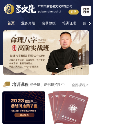
广州市裴翁易文化有限公司
peiwengfengshui
官网
首页
业务介绍
裴翁教授
培训证书
服务项目
培训课程
弟子班、证书班招生中
全部课程 >