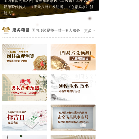
山西省闻县宰相村“裴氏家教家风《星云谱》易学风水秘
籍第52代传人、《正天八卦》发明者、《心态风水》创
始人”。
服务项目
国内顶级易师一对一专人服务
更多 >