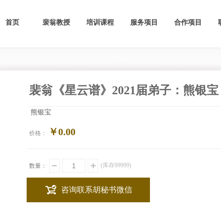
首页
裴翁教授
培训课程
服务项目
合作项目
裴翁《星云谱》2021届弟子：熊银宝
熊银宝
￥0.00
价格：
(库存
99999
)
数量：
咨询联系胡秘书微信