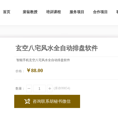
首页
裴翁教授
培训课程
服务项目
合作项目
玄空八宅风水全自动排盘软件
智能手机玄空八宅风水全自动排盘软件
￥88.00
价格：
(库存
99854
)
数量：
咨询联系胡秘书微信