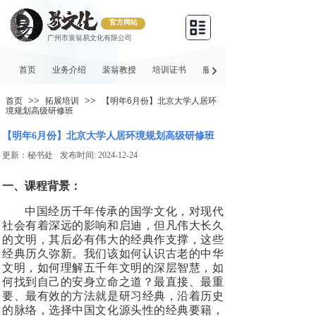
官方网站
广州市裴翁易文化有限公司
首页
业务介绍
裴翁教授
培训证书
服务项目
>>
>>
首页
拓展培训
【明年6月份】北京大学人居环
境规划高级研修班
【明年6月份】北京大学人居环境规划高级研修班
更新：
秘书处
发布时间:
2024-12-24
一、课程背景：
中国经历千年传承的国学文化，对现代
社会有着深远的影响和启迪，但凡伟大长久
的文明，其后必有伟大的经典作支撑，这些
经典历久弥新。我们该如何认识古老的中华
文明，如何理解五千年文明的深层智慧，如
何找到自己的安身立命之道？最直接、最重
要、最有效的方法就是研习经典，沿着历史
的脉络，选择中国文化源头性的经典要籍，