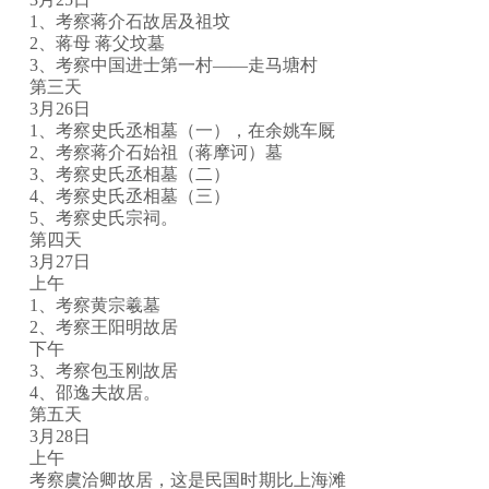
1、考察蒋介石故居及祖坟
2、蒋母 蒋父坟墓
3、考察中国进士第一村——走马塘村
第三天
3月26日
1、考察史氏丞相墓（一），在余姚车厩
2、考察蒋介石始祖（蒋摩诃）墓
3、考察史氏丞相墓（二）
4、考察史氏丞相墓（三）
5、考察史氏宗祠。
第四天
3月27日
上午
1、考察黄宗羲墓
2、考察王阳明故居
下午
3、考察包玉刚故居
4、邵逸夫故居。
第五天
3月28日
上午
考察虞洽卿故居，这是民国时期比上海滩