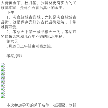
大佬黄金荣、杜月笙、张啸林更有实力的民
族资本家，是蒋介石背后真正的金主。
下午
1、考察慈城古县城，尤其是考察慈城古
县衙，这是保存完好的古代县衙建筑，非常
难得可贵。
2、考察天下第一藏书楼天一阁，考察它
的建筑风格和几百年不败的风水奥秘。
第六天
3月29日上午结束考察之旅。
考察掠影：
本次参加学习的弟子名单：崔颢潆，刘群