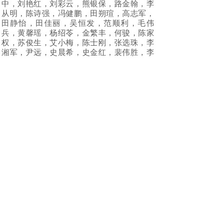
中，刘艳红，刘彩云，熊银保，路金翰，李
从明，陈诗强，冯健鹏，田朔瑄，高志军，
田静怡，田佳丽，吴恒发，范顺利，毛伟
兵，黄馨瑶，杨绍苓，金繁丰，何骏，陈家
权，苏俊生，艾小梅，陈士刚，张选珠，李
湘军，尹远，史晨希，史金红，裴伟胜，李
楚玲，胡枫，苍文举，余启省，彭波，彭书
谦，汪朝建
周易文化博大精深,祝各位弟子们学业有
成，用易经智慧指导自己成功人生。
上一篇：
什么样的阳台风水好
下一篇：
2023年裴翁弟子班浙江宁波实地学习
想要学到真正的风水技术？
为梦轻翔，今天就展翅！