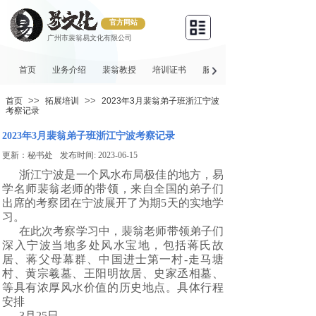
官方网站
广州市裴翁易文化有限公司
首页
业务介绍
裴翁教授
培训证书
服务项目
>>
>>
首页
拓展培训
2023年3月裴翁弟子班浙江宁波
考察记录
2023年3月裴翁弟子班浙江宁波考察记录
更新：
秘书处
发布时间:
2023-06-15
浙江宁波是一个风水布局极佳的地方，易
学名师裴翁老师的带领，来自全国的弟子们
出席的考察团在宁波展开了为期5天的实地学
习。
在此次考察学习中，裴翁老师带领弟子们
深入宁波当地多处风水宝地，包括蒋氏故
居、蒋父母幕群、中国进士第一村-走马塘
村、黄宗羲墓、王阳明故居、史家丞相墓、
等具有浓厚风水价值的历史地点。具体行程
安排
3月25日