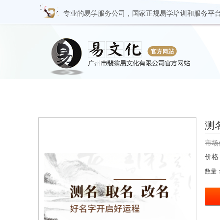
专业的易学服务公司，国家正规易学培训和服务平
测
市场
价格
数量