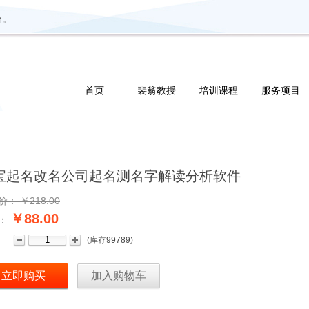
台。
首页
裴翁教授
培训课程
服务项目
宝起名改名公司起名测名字解读分析软件
价：
￥
218.00
￥88.00
：
(
库存
99789
)
：
立即购买
加入购物车