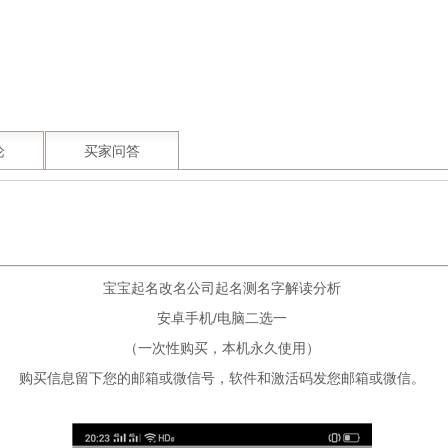
论
买家问答
宝宝起名改名公司起名测名字解读分析
安卓手机/电脑二选一
（一次性购买，本机永久使用）
购买信息留下您的邮箱或微信号，软件和激活码发您邮箱或微信。