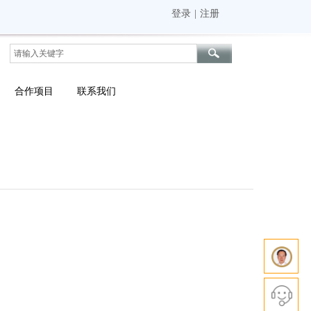
登录
|
注册
合作项目
联系我们