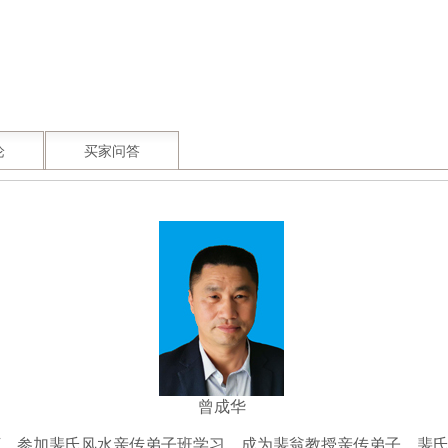
论
买家问答
曾成华
下，
参加
裴氏风水亲传弟子班学习，成为裴翁教授亲传弟子，裴